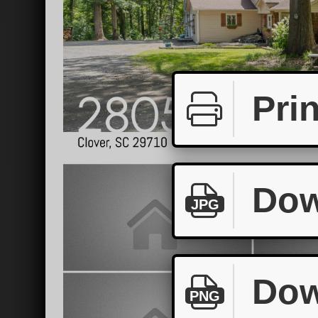
Prin
Dow
JPG
Dow
PNG