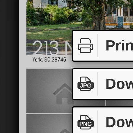
Prin
Dow
JPG
Dow
PNG