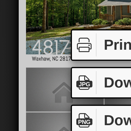
Prin
Dow
JPG
Dow
PNG