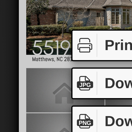
Prin
Dow
JPG
Dow
PNG