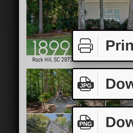
Prin
Dow
JPG
Dow
PNG