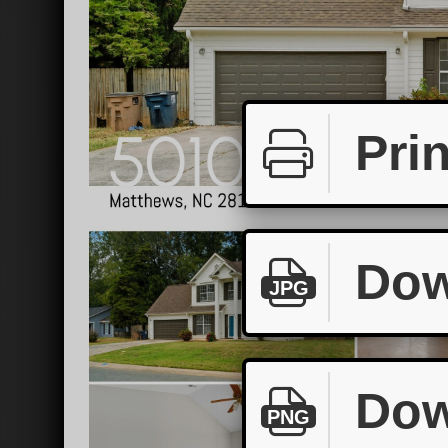
Prin
Dow
JPG
Dow
PNG